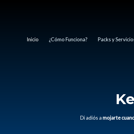
Ir
al
contenido
Inicio
¿Cómo Funciona?
Packs y Servicio
Ke
Di adiós a
mojarte cuand