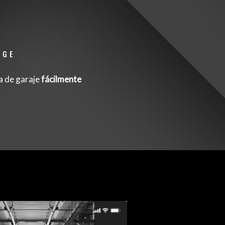
AGE
a de garaje
fácilmente