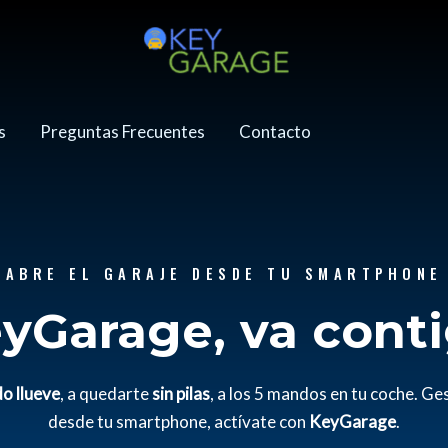
s
Preguntas Frecuentes
Contacto
ABRE EL GARAJE DESDE TU SMARTPHONE
yGarage, va cont
o llueve
, a quedarte
sin pilas
, a los 5 mandos en tu coche. G
desde tu smartphone, actívate con
KeyGarage
.