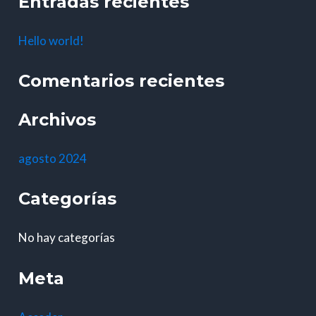
Entradas recientes
s
c
Hello world!
a
r
Comentarios recientes
p
Archivos
o
r
agosto 2024
:
Categorías
No hay categorías
Meta