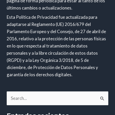
página de forma periódica para estar al tanto de los
últimos cambios o actualizaciones.
Esta Política de Privacidad fue actualizada para
adaptarse al Reglamento (UE) 2016/679 del
Parlamento Europeo y del Consejo, de 27 de abril de
2016, relativo a la protección de las personas físicas
en lo que respecta al tratamiento de datos
personales y a la libre circulación de estos datos
(RGPD) y a la Ley Orgánica 3/2018, de 5 de
diciembre, de Protección de Datos Personales y
garantía de los derechos digitales.
B
u